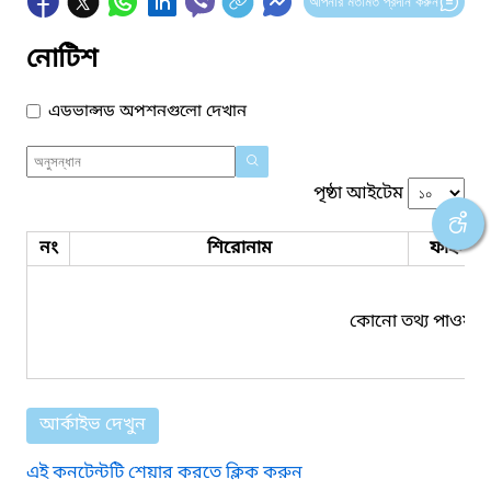
আপনার মতামত প্রদান করুন
নোটিশ
এডভান্সড অপশনগুলো দেখান
পৃষ্ঠা আইটেম
নং
শিরোনাম
ফাইল সম
কোনো তথ্য পাওয়া য
আর্কাইভ দেখুন
এই কনটেন্টটি শেয়ার করতে ক্লিক করুন